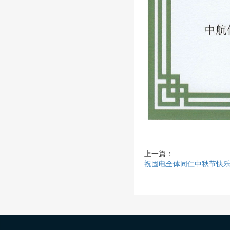
上一篇：
祝固电全体同仁中秋节快