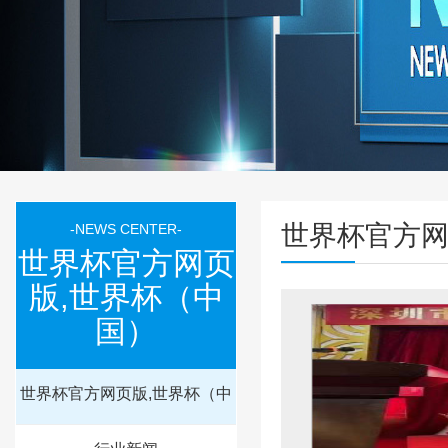
世界杯官方网
-NEWS CENTER-
世界杯官方网页
版,世界杯（中
国）
世界杯官方网页版,世界杯（中
国）