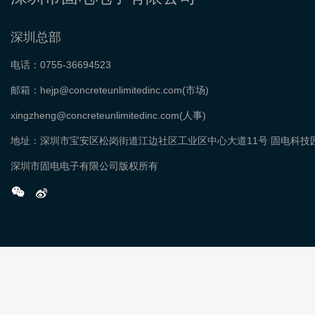
深圳总部
电话：0755-36694523
邮箱：hejp@concreteunlimitedinc.com(市场)
xingzheng@concreteunlimitedinc.com(人事)
地址：深圳市宝安区松岗街道江边社区工业区中心大道11号 固电科技
深圳市固电电子有限公司版权所有