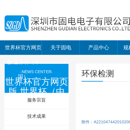
世界杯官方网页
关于固电
产品中心
规
版,世界杯（中
环保检测
-NEWS CENTER-
国）
世界杯官方网页
版,世界杯（中
国）
服务宗旨
技术成果
附件：A2210474420102