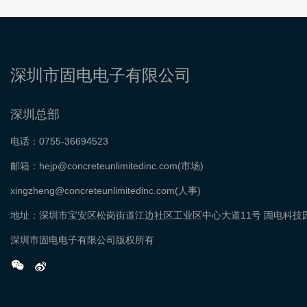
深圳市固电电子有限公司
深圳总部
电话：0755-36694523
邮箱：hejp@concreteunlimitedinc.com(市场)
xingzheng@concreteunlimitedinc.com(人事)
地址：深圳市宝安区松岗街道江边社区工业区中心大道11号 固电科技
深圳市固电电子有限公司版权所有