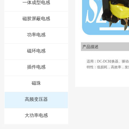
一体成型电感
磁胶屏蔽电感
功率电感
产品描述
磁环电感
适用：DC-DC转换器、驱
插件电感
特性：低损耗，高效率，发
磁珠
高频变压器
大功率电感