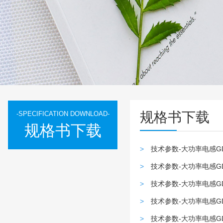
规格书下载
-SPECIFICATION DOWNLOAD-
规格书下载
>
技术参数-大功率电感GD
>
技术参数-大功率电感GD
>
技术参数-大功率电感GD
>
技术参数-大功率电感GD
>
技术参数-大功率电感GD