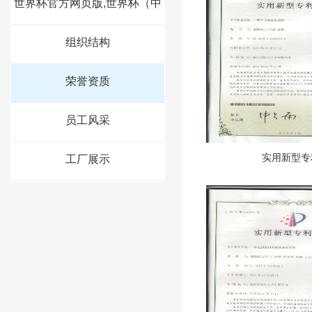
世界杯官方网页版,世界杯（中
国）
组织结构
荣誉资质
员工风采
实用新型专利
工厂展示