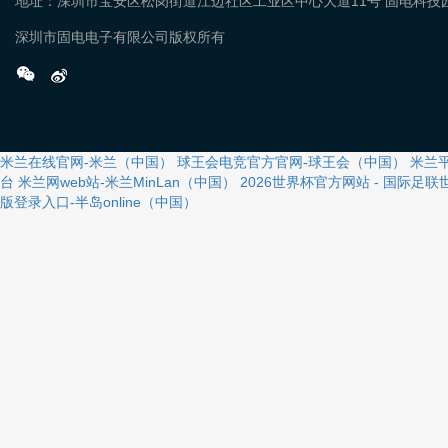
地址：深圳市宝安区松岗街道江边社区工业区中心大道11号 固电科技
深圳市固电电子有限公司版权所有
米兰在线官网-米兰（中国）
球王会电竞官方官网-球王会（中国）
米兰平
台
米兰网web站-米兰MinLan（中国）
2026世界杯官方网站 - 国际足
版登录入口-半岛online（中国）