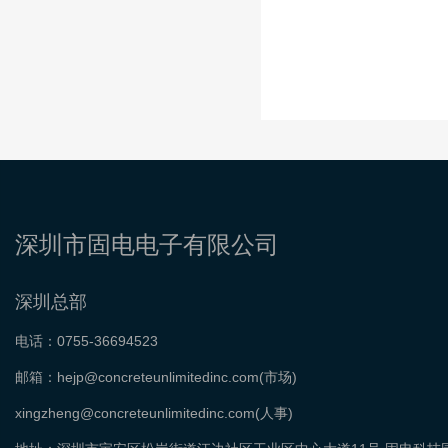
深圳市固电电子有限公司
深圳总部
电话：0755-36694523
邮箱：hejp@concreteunlimitedinc.com(市场)
xingzheng@concreteunlimitedinc.com(人事)